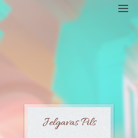
Sākums
Galerija
Atmiņas spēle
Jelgavas Pils