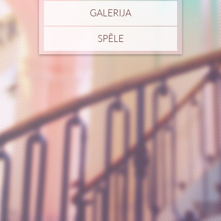
GALERIJA
SPĒLE