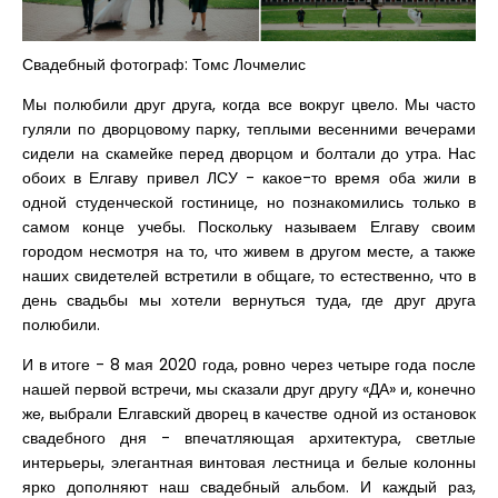
Свадебный фотограф: Томс Лочмелис
Мы полюбили друг друга, когда все вокруг цвело. Мы часто
гуляли по дворцовому парку, теплыми весенними вечерами
сидели на скамейке перед дворцом и болтали до утра. Нас
обоих в Елгаву привел ЛСУ - какое-то время оба жили в
одной студенческой гостинице, но познакомились только в
самом конце учебы. Поскольку называем Елгаву своим
городом несмотря на то, что живем в другом месте, а также
наших свидетелей встретили в общаге, то естественно, что в
день свадьбы мы хотели вернуться туда, где друг друга
полюбили.
И в итоге - 8 мая 2020 года, ровно через четыре года после
нашей первой встречи, мы сказали друг другу «ДА» и, конечно
же, выбрали Елгавский дворец в качестве одной из остановок
свадебного дня - впечатляющая архитектура, светлые
интерьеры, элегантная винтовая лестница и белые колонны
ярко дополняют наш свадебный альбом. И каждый раз,