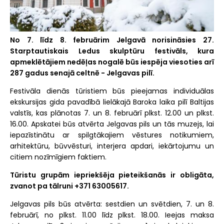
No 7. līdz 8. februārim Jelgavā norisināsies 27.
Starptautiskais Ledus skulptūru festivāls, kura
apmeklētājiem nedēļas nogalē būs iespēja viesoties arī
287 gadus senajā celtnē - Jelgavas pilī.
Festivāla dienās tūristiem būs pieejamas individuālas
ekskursijas gida pavadībā lielākajā Baroka laika pilī Baltijas
valstīs, kas plānotas 7. un 8. februārī plkst. 12.00 un plkst.
16.00. Apskatei būs atvērta Jelgavas pils un tās muzejs, lai
iepazīstinātu ar spilgtākajiem vēstures notikumiem,
arhitektūru, būvvēsturi, interjera apdari, iekārtojumu un
citiem nozīmīgiem faktiem.
Tūristu grupām iepriekšēja pieteikšanās ir obligāta,
zvanot pa tālruni +371 63005617.
Jelgavas pils būs atvērta: sestdien un svētdien, 7. un 8.
februārī, no plkst. 11.00 līdz plkst. 18.00. Ieejas maksa