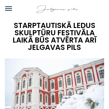
Skip
to
main
content
STARPTAUTISKĀ LEDUS
SKULPTŪRU FESTIVĀLA
LAIKĀ BŪS ATVĒRTA ARĪ
JELGAVAS PILS