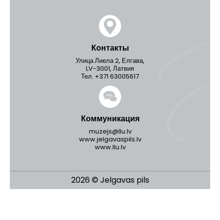
Контакты
Улица Лиела 2, Елгава,
LV-3001, Латвия
Тел. +371 63005617
Коммуникация
muzejs@llu.lv
www.jelgavaspils.lv
www.llu.lv
2026 © Jelgavas pils