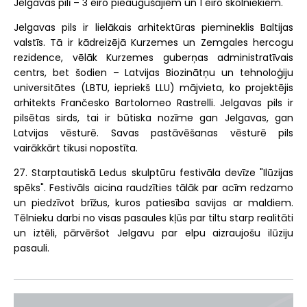
Jelgavas pilī – 3 eiro pieaugušajiem un 1 eiro skolniekiem.
Jelgavas pils ir lielākais arhitektūras piemineklis Baltijas
valstīs. Tā ir kādreizējā Kurzemes un Zemgales hercogu
rezidence, vēlāk Kurzemes guberņas administratīvais
centrs, bet šodien – Latvijas Biozinātņu un tehnoloģiju
universitātes (LBTU, iepriekš LLU) mājvieta, ko projektējis
arhitekts Frančesko Bartolomeo Rastrelli. Jelgavas pils ir
pilsētas sirds, tai ir būtiska nozīme gan Jelgavas, gan
Latvijas vēsturē. Savas pastāvēšanas vēsturē pils
vairākkārt tikusi nopostīta.
27. Starptautiskā Ledus skulptūru festivāla devīze "Ilūzijas
spēks". Festivāls aicina raudzīties tālāk par acīm redzamo
un piedzīvot brīžus, kuros patiesība savijas ar maldiem.
Tēlnieku darbi no visas pasaules kļūs par tiltu starp realitāti
un iztēli, pārvēršot Jelgavu par elpu aizraujošu ilūziju
pasauli.