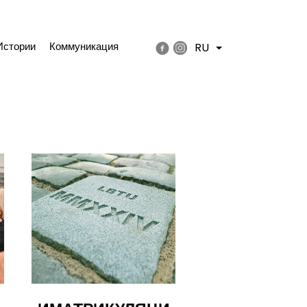
Истории
Коммуникация
RU
List additional actions