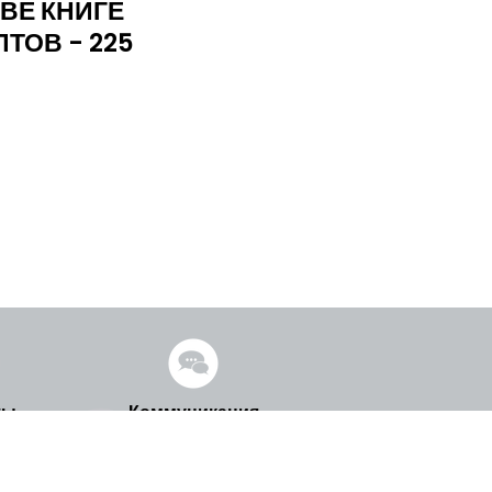
ВЕ КНИГЕ
ТОВ - 225
ты
Коммуникация
 Елгава,
muzejs@llu.lv
твия
www.jelgavaspils.lv
005617
www.llu.lv