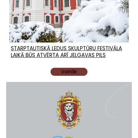
STARPTAUTISKĀ LEDUS SKULPTŪRU FESTIVĀLA
LAIKĀ BŪS ATVĒRTA ARĪ JELGAVAS PILS
Vairāk