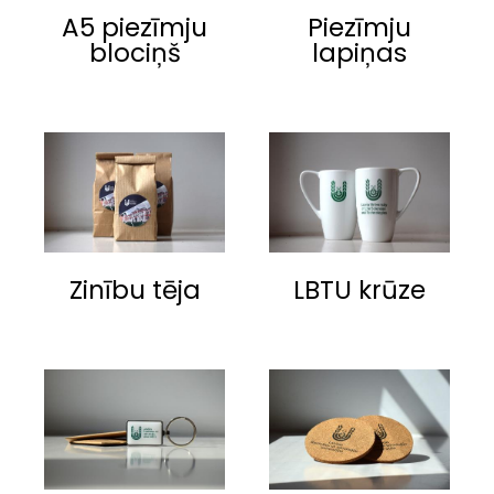
A5 piezīmju
Piezīmju
blociņš
lapiņas
Zinību tēja
LBTU krūze