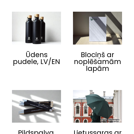
Ūdens
Blociņš ar
pudele, LV/EN
noplēšamām
lapām
Pildspalva,
Lietussargs ar