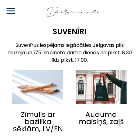
Skip
to
main
content
SUVENĪRI
Suvenīrus iespējams iegādāties Jelgavas pils
muzejā un 175. kabinetā darba dienās no plkst. 8.30
līdz plkst. 17.00.
Zīmulis ar
Auduma
bazilika
maisiņš, zaļš
sēklām, LV/EN