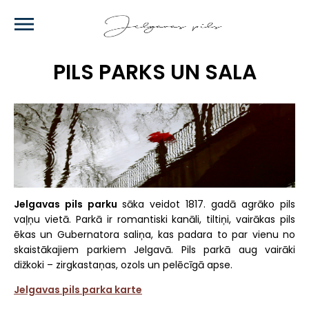
Skip
to
main
content
PILS PARKS UN SALA
Jelgavas pils parku
sāka veidot 1817. gadā agrāko pils
vaļņu vietā. Parkā ir romantiski kanāli, tiltiņi, vairākas pils
ēkas un Gubernatora saliņa, kas padara to par vienu no
skaistākajiem parkiem Jelgavā. Pils parkā aug vairāki
dižkoki – zirgkastaņas, ozols un pelēcīgā apse.
Jelgavas pils parka karte