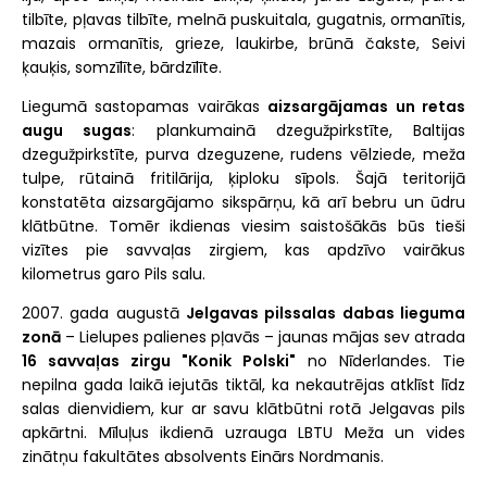
tilbīte, pļavas tilbīte, melnā puskuitala, gugatnis, ormanītis,
mazais ormanītis, grieze, laukirbe, brūnā čakste, Seivi
ķauķis, somzīlīte, bārdzīlīte.
Liegumā sastopamas vairākas
aizsargājamas un retas
augu sugas
: plankumainā dzegužpirkstīte, Baltijas
dzegužpirkstīte, purva dzeguzene, rudens vēlziede, meža
tulpe, rūtainā fritilārija, ķiploku sīpols. Šajā teritorijā
konstatēta aizsargājamo sikspārņu, kā arī bebru un ūdru
klātbūtne. Tomēr ikdienas viesim saistošākās būs tieši
vizītes pie savvaļas zirgiem, kas apdzīvo vairākus
kilometrus garo Pils salu.
2007. gada augustā
Jelgavas pilssalas dabas lieguma
zonā
– Lielupes palienes pļavās – jaunas mājas sev atrada
16 savvaļas zirgu "Konik Polski"
no Nīderlandes. Tie
nepilna gada laikā iejutās tiktāl, ka nekautrējas atklīst līdz
salas dienvidiem, kur ar savu klātbūtni rotā Jelgavas pils
apkārtni. Mīluļus ikdienā uzrauga LBTU Meža un vides
zinātņu fakultātes absolvents Einārs Nordmanis.