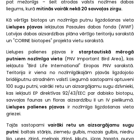
pat mežonīgs – šeit atrodas valsts nozīmes dabas
liegums, kurā
mitinās vairāk nekā 20 savvaļas zirgu.
Kā vērtīgs biotops un nozīmīga putnu ligzdošanas vieta
Lielupes pļavas
iekļautas Pasaules dabas fonda (WWF)
Latvijas dabas aizsardzības plāna vērtīgo teritoriju sarakstā
un "CORINE biotopes" projekta vietu sarakstā.
Lielupes palienes pļavas ir
starptautiskā mērogā
putniem nozīmīga vieta
(PNV Important Bird Area), kas
iekļauta "Bird Life International" Eiropas PNV sarakstā.
Teritorija ir viena no nozīmīgākajām pļavās ligzdojošo
bridējputnu atradnēm valstī. Liegumā sastopami aptuveni
100 sugu putni, vairāki retu un aizsargājamu sugu dzīvnieki,
kas iekļauti EP direktīvas 92/43/EEC par dabisko biotopu,
savvaļas faunas un floras aizsardzību II un IV pielikumā.
Lielupes palienes pļavas
ir nozīmīga ligzdošanas vieta
griezei.
Tajās sastopami
vairāki retu un aizsargājamu sugu
putni
: baltais stārķis, ziemeļu gulbis, mazais gulbis, niedru
lija, upes zīriņš, melnais zīriņš, ķikuts, jūras žagata, purva