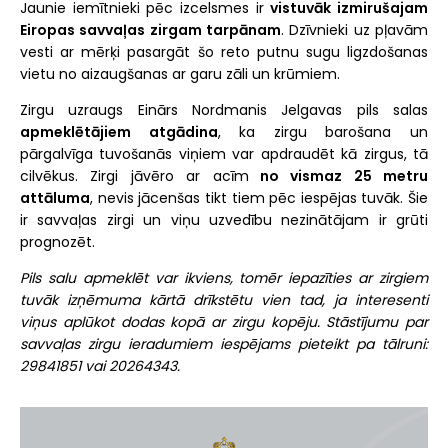
Jaunie iemītnieki pēc izcelsmes ir
vistuvāk izmirušajam
Eiropas savvaļas zirgam tarpānam
. Dzīvnieki uz pļavām
vesti ar mērķi pasargāt šo reto putnu sugu ligzdošanas
vietu no aizaugšanas ar garu zāli un krūmiem.
Zirgu uzraugs Einārs Nordmanis Jelgavas pils salas
apmeklētājiem atgādina
, ka zirgu barošana un
pārgalvīga tuvošanās viņiem var apdraudēt kā zirgus, tā
cilvēkus. Zirgi jāvēro ar acīm
no vismaz 25 metru
attāluma
, nevis jācenšas tikt tiem pēc iespējas tuvāk. Šie
ir savvaļas zirgi un viņu uzvedību nezinātājam ir grūti
prognozēt.
Pils salu apmeklēt var ikviens, tomēr iepazīties ar zirgiem
tuvāk izņēmuma kārtā drīkstētu vien tad, ja interesenti
viņus aplūkot dodas kopā ar zirgu kopēju. Stāstījumu par
savvaļas zirgu ieradumiem iespējams pieteikt pa tālruni:
29841851 vai 20264343.