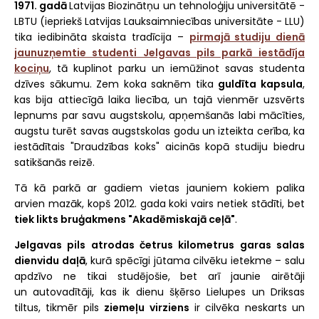
1971. gadā
Latvijas Biozinātņu un tehnoloģiju universitātē -
LBTU (iepriekš Latvijas Lauksaimniecības universitāte - LLU)
tika iedibināta skaista tradīcija –
pirmajā studiju dienā
jaunuzņemtie studenti Jelgavas pils parkā
iestādīja
kociņu
, tā kuplinot parku un iemūžinot savas studenta
dzīves sākumu. Zem koka saknēm tika
guldīta kapsula
,
kas bija attiecīgā laika liecība, un tajā vienmēr uzsvērts
lepnums par savu augstskolu, apņemšanās labi mācīties,
augstu turēt savas augstskolas godu un izteikta cerība, ka
iestādītais "Draudzības koks" aicinās kopā studiju biedru
satikšanās reizē.
Tā kā parkā ar gadiem vietas jauniem kokiem palika
arvien mazāk, kopš 2012. gada koki vairs netiek stādīti, bet
tiek likts bruģakmens "Akadēmiskajā ceļā"
.
Jelgavas pils atrodas četrus kilometrus garas salas
dienvidu daļā
, kurā spēcīgi jūtama cilvēku ietekme – salu
apdzīvo ne tikai studējošie, bet arī jaunie airētāji
un autovadītāji, kas ik dienu šķērso Lielupes un Driksas
tiltus, tikmēr pils
ziemeļu virziens
ir cilvēka neskarts un