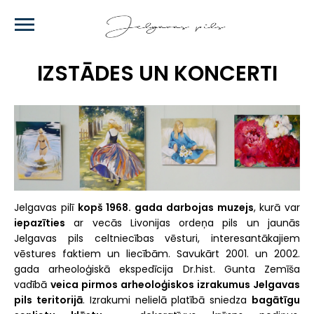
Skip
to
main
content
IZSTĀDES UN KONCERTI
Jelgavas pilī
kopš 1968. gada darbojas muzejs
, kurā var
iepazīties
ar vecās Livonijas ordeņa pils un jaunās
Jelgavas pils celtniecības vēsturi, interesantākajiem
vēstures faktiem un liecībām. Savukārt 2001. un 2002.
gada arheoloģiskā ekspedīcija Dr.hist. Gunta Zemīša
vadībā
veica pirmos arheoloģiskos izrakumus Jelgavas
pils teritorijā
. Izrakumi nelielā platībā sniedza
bagātīgu