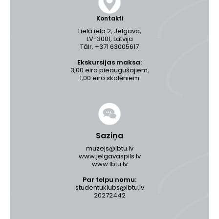
Kontakti
Lielā iela 2, Jelgava,
LV-3001, Latvija
Tālr. +371 63005617
Ekskursijas maksa:
3,00 eiro pieaugušajiem,
1,00 eiro skolēniem
Saziņa
muzejs@lbtu.lv
www.jelgavaspils.lv
www.lbtu.lv
Par telpu nomu:
studentuklubs@lbtu.lv
20272442