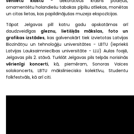
senlietu klāstu
- dekoratīvus krāsns podiņus,
ornamentētu holandiešu tabakas pīpīšu atliekas, monētas
un citas lietas, kas papildinājušas muzeja ekspozīcijas.
Tāpat Jelgavas pilī katru gadu apskatāmas arī
daudzveidīgas
gleznu, lietišķās mākslas, foto un
grafikas izstādes
, kas galvenokārt tiek izvietotas Latvijas
Biozinātņu un tehnoloģiju universitātes - LBTU (iepriekš
Latvijas Lauksaimniecības universitāte - LLU) Aulas foajē,
Jelgavas pils 2. stāvā. Turklāt Jelgavas pils telpās norisinās
vērienīgi koncerti
, kā, piemēram, Sonoras Vaices
solokoncerts, LBTU māksliniecisko kolektīvu, Studentu
folkfestvāls, kā arī citi.