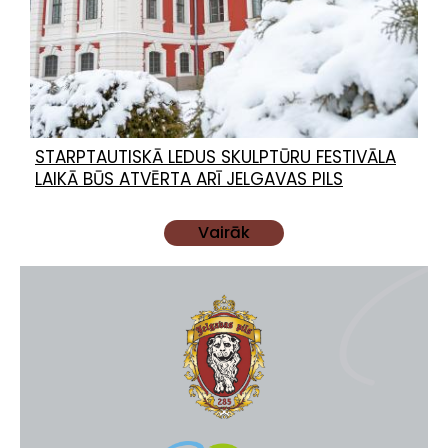
STARPTAUTISKĀ LEDUS SKULPTŪRU FESTIVĀLA
LAIKĀ BŪS ATVĒRTA ARĪ JELGAVAS PILS
Vairāk