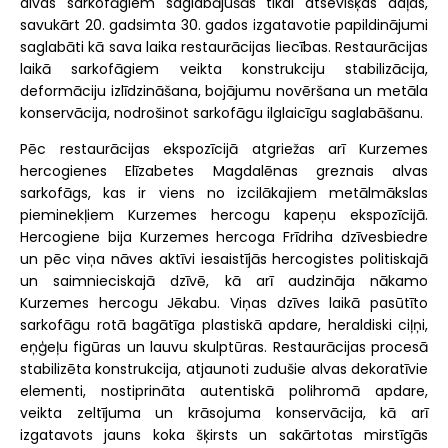
alvas sarkofāgiem saglabājušās tikai atsevišķas daļas,
savukārt 20. gadsimta 30. gados izgatavotie papildinājumi
saglabāti kā sava laika restaurācijas liecības. Restaurācijas
laikā sarkofāgiem veikta konstrukciju stabilizācija,
deformāciju izlīdzināšana, bojājumu novēršana un metāla
konservācija, nodrošinot sarkofāgu ilglaicīgu saglabāšanu.
Pēc restaurācijas ekspozīcijā atgriežas arī Kurzemes
hercogienes Elīzabetes Magdalēnas greznais alvas
sarkofāgs, kas ir viens no izcilākajiem metālmākslas
pieminekļiem Kurzemes hercogu kapeņu ekspozīcijā.
Hercogiene bija Kurzemes hercoga Frīdriha dzīvesbiedre
un pēc viņa nāves aktīvi iesaistījās hercogistes politiskajā
un saimnieciskajā dzīvē, kā arī audzināja nākamo
Kurzemes hercogu Jēkabu. Viņas dzīves laikā pasūtīto
sarkofāgu rotā bagātīga plastiskā apdare, heraldiski ciļņi,
eņģeļu figūras un lauvu skulptūras. Restaurācijas procesā
stabilizēta konstrukcija, atjaunoti zudušie alvas dekoratīvie
elementi, nostiprināta autentiskā polihromā apdare,
veikta zeltījuma un krāsojuma konservācija, kā arī
izgatavots jauns koka šķirsts un sakārtotas mirstīgās