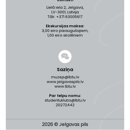
Lielā iela 2, Jelgava,
LV-3001, Latvija
Tālr. +371 63005617
Ekskursijas maksa:
3,00 eiro pieaugušajiem,
1,00 eiro skolēniem
Saziņa
muzejs@lbtu.lv
www.jelgavaspils.lv
www.lbtu.lv
Par telpu nomu:
studentuklubs@lbtu.lv
20272442
2026 © Jelgavas pils