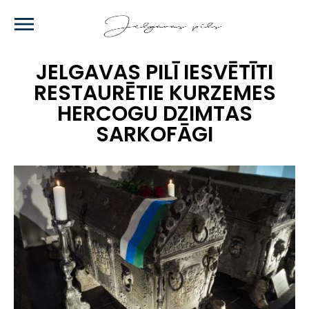
Skip
to
main
content
JELGAVAS PILĪ IESVĒTĪTI
RESTAURĒTIE KURZEMES
HERCOGU DZIMTAS
SARKOFĀGI