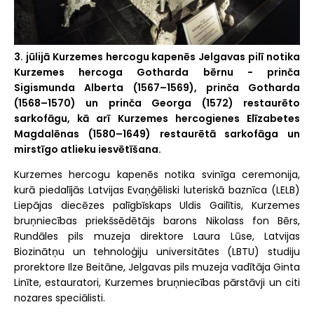
3. jūlijā Kurzemes hercogu kapenēs Jelgavas pilī notika
Kurzemes hercoga Gotharda bērnu - prinča
Sigismunda Alberta (1567–1569), prinča Gotharda
(1568–1570) un prinča Georga (1572) restaurēto
sarkofāgu, kā arī Kurzemes hercogienes Elīzabetes
Magdalēnas (1580–1649) restaurētā sarkofāga un
mirstīgo atlieku iesvētīšana.
Kurzemes hercogu kapenēs notika svinīga ceremonija,
kurā piedalījās Latvijas Evaņģēliski luteriskā baznīca (LELB)
Liepājas diecēzes palīgbīskaps Uldis Gailītis, Kurzemes
bruņniecības priekšsēdētājs barons Nikolass fon Bērs,
Rundāles pils muzeja direktore Laura Lūse, Latvijas
Biozinātņu un tehnoloģiju universitātes (LBTU) studiju
prorektore Ilze Beitāne, Jelgavas pils muzeja vadītāja Ginta
Linīte, estauratori, Kurzemes bruņniecības pārstāvji un citi
nozares speciālisti.