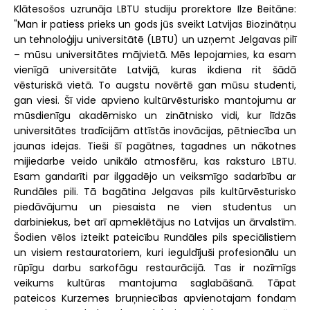
Klātesošos uzrunāja LBTU studiju prorektore Ilze Beitāne:
"Man ir patiess prieks un gods jūs sveikt Latvijas Biozinātņu
un tehnoloģiju universitātē (LBTU) un uzņemt Jelgavas pilī
– mūsu universitātes mājvietā. Mēs lepojamies, ka esam
vienīgā universitāte Latvijā, kuras ikdiena rit šādā
vēsturiskā vietā. To augstu novērtē gan mūsu studenti,
gan viesi. Šī vide apvieno kultūrvēsturisko mantojumu ar
mūsdienīgu akadēmisko un zinātnisko vidi, kur līdzās
universitātes tradīcijām attīstās inovācijas, pētniecība un
jaunas idejas. Tieši šī pagātnes, tagadnes un nākotnes
mijiedarbe veido unikālo atmosfēru, kas raksturo LBTU.
Esam gandarīti par ilggadējo un veiksmīgo sadarbību ar
Rundāles pili. Tā bagātina Jelgavas pils kultūrvēsturisko
piedāvājumu un piesaista ne vien studentus un
darbiniekus, bet arī apmeklētājus no Latvijas un ārvalstīm.
Šodien vēlos izteikt pateicību Rundāles pils speciālistiem
un visiem restauratoriem, kuri ieguldījuši profesionālu un
rūpīgu darbu sarkofāgu restaurācijā. Tas ir nozīmīgs
veikums kultūras mantojuma saglabāšanā. Tāpat
pateicos Kurzemes bruņniecības apvienotajam fondam