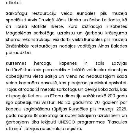
atliekas.
Sarkofāgu restaurāciju veica Rundāles pils muzeja
speciālisti Arvis Druviņš, Jānis Līdaka un Baiba Leitlante, kā
arī Laura Matilde Ikerte, kura izstrādāja Elīzabetes
Magdalēnas sarkofāga uzrakstu un ģerboņu krāsojuma
shēmu rekonstrukciju. Visi darbi veikti Rundāles pils muzeja
Zinātniskās restaurācijas nodaļas vadītājas Ainas Balodes
pārraudzībā.
Kurzemes hercogu kapenes ir izcils Latvijas
kultūrvēsturiskais piemineklis - lielākā valdnieku dinastijas
apbedījumu vieta Baltijā un viena no nedaudzajām šāda
veida kapenēm pasaulē, kas pieejama publiskai apskatei.
Tajās atrodas 21 metāla sarkofāgs un deviņi koka zārki, kas
atspoguļo Ketleru un Bīronu dinastiju vairāk nekā 200 gadu
ilgo apbedījumu vēsturi. No 20. gadsimta 70. gadiem par
kapeņu saglabāšanu rūpējas Rundāles pils muzejs. 2025.
gada nogalē 18 sarkofāgi ar autentiskajiem uzrakstiem un
ģerboņiem tika iekļauti UNESCO programmas "Pasaules
atmiņa" Latvijas nacionālajā reģistrā.