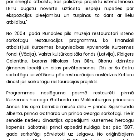
par sniegto atbalstu, kas palīdzēja projektu īstenotenošā.
LBTU augstu novērtē uzticēto iespēju rūpēties par
ekspozīcijas pieejamību un turpinās to darīt ar lielu
atbildību."
No 2004. gada Rundāles pils muzeja restauratori īsteno
sarkofāgu restaurācijas programmu, ko finansiāli
atbalstījuši Kurzemes bruņniecības Apvienotie Kurzemes
fondi (Vācija), Valsts kultūrkapitāla fonds (Latvija), Rīdigers
Celentīns, barons Nikolass fon Bērs, Bīronu dzimtas
ģimenes locekļi un citas privātpersonas. Līdz ar šo četru
sarkofāgu iesvētīšanu pēc restaurācijas noslēdzas Ketleru
dinastijas sarkofāgu restaurācijas projekts.
Programmas noslēguma posmā restaurēti pirmā
Kurzemes hercoga Gotharda un Meklenburgas princeses
Annas trīs agrā bērnībā mirušo dēlu – prinča Sigismunda
Alberta, prinča Gotharda un prinča Georga sarkofāgi. Tie ir
senākie Ketleru dinastijas apbedījumi Kurzemes hercogu
kapenēs. Sākotnēji prinči apbedīti Kuldīgā, bet pēc 1587.
gada sarkofāgi pārvietoti uz Jelgavu. No oriģinālajiem