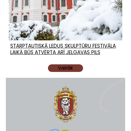
STARPTAUTISKĀ LEDUS SKULPTŪRU FESTIVĀLA
LAIKĀ BŪS ATVĒRTA ARĪ JELGAVAS PILS
Vairāk