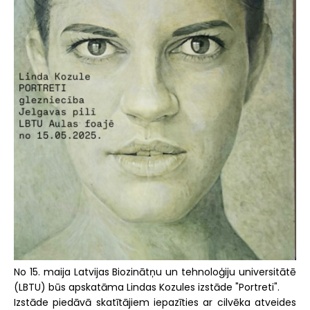
No 15. maija Latvijas Biozinātņu un tehnoloģiju universitātē
(LBTU) būs apskatāma Lindas Kozules izstāde "Portreti".
Izstāde piedāvā skatītājiem iepazīties ar cilvēka atveides