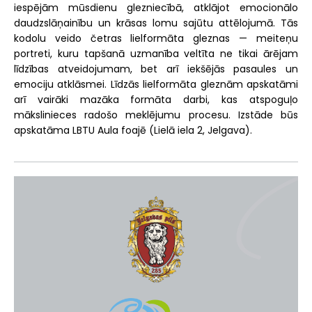
iespējām mūsdienu glezniecībā, atklājot emocionālo
daudzslāņainību un krāsas lomu sajūtu attēlojumā. Tās
kodolu veido četras lielformāta gleznas — meiteņu
portreti, kuru tapšanā uzmanība veltīta ne tikai ārējam
līdzības atveidojumam, bet arī iekšējās pasaules un
emociju atklāsmei. Līdzās lielformāta gleznām apskatāmi
arī vairāki mazāka formāta darbi, kas atspoguļo
mākslinieces radošo meklējumu procesu. Izstāde būs
apskatāma LBTU Aula foajē (Lielā iela 2, Jelgava).