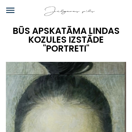
Skip
to
main
content
BŪS APSKATĀMA LINDAS
KOZULES IZSTĀDE
"PORTRETI"