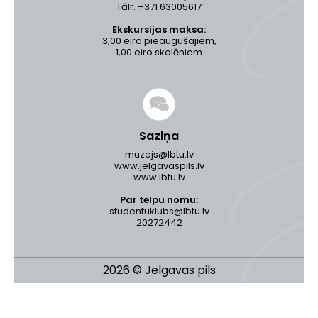
Tālr. +371 63005617
Ekskursijas maksa:
3,00 eiro pieaugušajiem,
1,00 eiro skolēniem
Saziņa
muzejs@lbtu.lv
www.jelgavaspils.lv
www.lbtu.lv
Par telpu nomu:
studentuklubs@lbtu.lv
20272442
2026 © Jelgavas pils