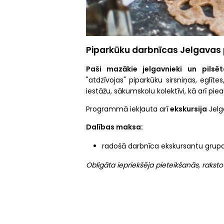
Piparkūku darbnīcas Jelgavas pi
Paši mazākie jelgavnieki
un
pilsē
"atdzīvojas" piparkūku sirsniņas, eglītes
iestāžu, sākumskolu kolektīvi, kā arī pie
Programmā iekļauta arī
ekskursija
Jelga
Dalības maksa:
radošā darbnīca ekskursantu grupa
Obligāta iepriekšēja pieteikšanās, raksto