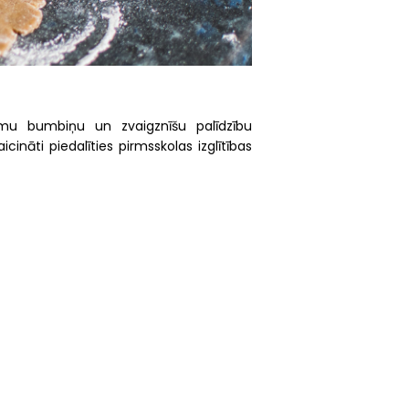
amu bumbiņu un zvaigznīšu palīdzību
icināti piedalīties
pirmsskolas izglītības