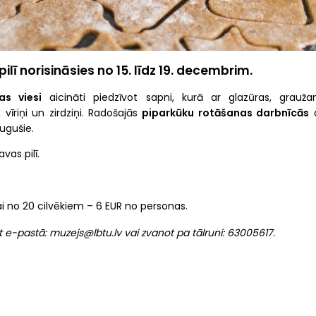
lī norisināsies no 15. līdz 19. decembrim.
tas viesi
aicināti piedzīvot sapni, kurā ar glazūras, grauž
, vīriņi un zirdziņi. Radošajās
piparkūku rotāšanas darbnīcās
a
augušie.
vas pilī.
i no 20 cilvēkiem – 6 EUR no personas.
t e-pastā: muzejs@lbtu.lv vai zvanot pa tālruni: 63005617.