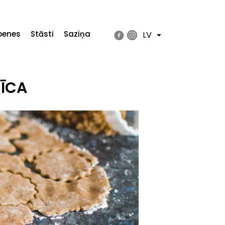
penes
Stāsti
Saziņa
LV
List additional actions
ĪCA