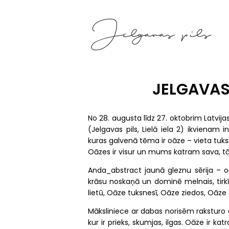
Skip
to
main
content
JELGAVAS 
No 28. augusta līdz 27. oktobrim Latvija
(Jelgavas pils, Lielā iela 2) ikviena
kuras galvenā tēma ir oāze – vieta tuks
Oāzes ir visur un mums katram sava, tās
Anda_abstract jaunā gleznu sērija – oā
krāsu noskaņā un dominē melnais, tirk
lietū, Oāze tuksnesī, Oāze ziedos, Oāze 
Māksliniece ar dabas norisēm raksturo c
kur ir prieks, skumjas, ilgas. Oāze ir k