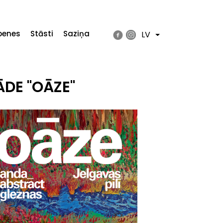
penes
Stāsti
Saziņa
LV
List additional actions
ĀDE "OĀZE"