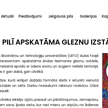
Aktuāli
Piedāvājumi
Jelgavas pils
Galerijas
Ka
PILĪ APSKATĀMA GLEZNU IZST
s Biozinātņu un tehnoloģiju universitātes (LBTU) Aulas foajē
m interesentam apskatāma Andas Neimanes gleznu izstāde,
nešainā apvidū ar ūdens avotu un augiem nelielā teritorijā.
 ir gan dabā, gan cilvēkā.
ze, kurā ietilpst dažāda formāta darbi ir ieturēti vienotā
īzzaļais un zelts. Darbu nosaukumi raksturo noskaņu: Oāze
saulē.
ilvēka iekšējo izjūtu pasauli un pārdzīvojumus, zemapziņu,
atram sava, īpaša vieta, kur rast mieru un atpūtu no ikdienas