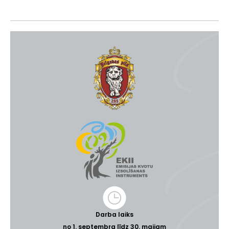
Darba laiks
no 1. septembra līdz 30. maijam