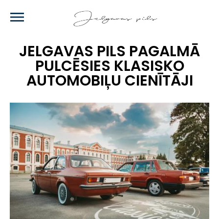
Skip
to
main
content
JELGAVAS PILS PAGALMĀ
PULCĒSIES KLASISKO
AUTOMOBIĻU CIENĪTĀJI