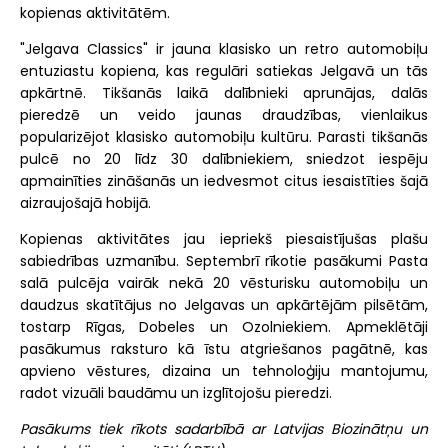
kopienas aktivitātēm.
"Jelgava Classics" ir jauna klasisko un retro automobiļu
entuziastu kopiena, kas regulāri satiekas Jelgavā un tās
apkārtnē. Tikšanās laikā dalībnieki aprunājas, dalās
pieredzē un veido jaunas draudzības, vienlaikus
popularizējot klasisko automobiļu kultūru. Parasti tikšanās
pulcē no 20 līdz 30 dalībniekiem, sniedzot iespēju
apmainīties zināšanās un iedvesmot citus iesaistīties šajā
aizraujošajā hobijā.
Kopienas aktivitātes jau iepriekš piesaistījušas plašu
sabiedrības uzmanību. Septembrī rīkotie pasākumi Pasta
salā pulcēja vairāk nekā 20 vēsturisku automobiļu un
daudzus skatītājus no Jelgavas un apkārtējām pilsētām,
tostarp Rīgas, Dobeles un Ozolniekiem. Apmeklētāji
pasākumus raksturo kā īstu atgriešanos pagātnē, kas
apvieno vēstures, dizaina un tehnoloģiju mantojumu,
radot vizuāli baudāmu un izglītojošu pieredzi.
Pasākums tiek rīkots sadarbībā ar Latvijas Biozinātņu un