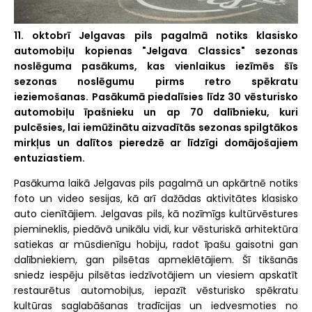
11. oktobrī Jelgavas pils pagalmā notiks klasisko
automobiļu kopienas "Jelgava Classics" sezonas
noslēguma pasākums, kas vienlaikus iezīmēs šīs
sezonas noslēgumu pirms retro spēkratu
ieziemošanas. Pasākumā piedalīsies līdz 30 vēsturisko
automobiļu īpašnieku un ap 70 dalībnieku, kuri
pulcēsies, lai iemūžinātu aizvadītās sezonas spilgtākos
mirkļus un dalītos pieredzē ar līdzīgi domājošajiem
entuziastiem.
Pasākuma laikā Jelgavas pils pagalmā un apkārtnē notiks
foto un video sesijas, kā arī dažādas aktivitātes klasisko
auto cienītājiem. Jelgavas pils, kā nozīmīgs kultūrvēstures
piemineklis, piedāvā unikālu vidi, kur vēsturiskā arhitektūra
satiekas ar mūsdienīgu hobiju, radot īpašu gaisotni gan
dalībniekiem, gan pilsētas apmeklētājiem. Šī tikšanās
sniedz iespēju pilsētas iedzīvotājiem un viesiem apskatīt
restaurētus automobiļus, iepazīt vēsturisko spēkratu
kultūras saglabāšanas tradīcijas un iedvesmoties no