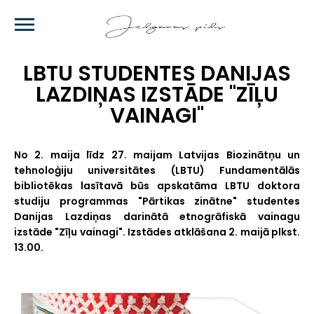
Skip
to
main
content
LBTU STUDENTES DANIJAS
LAZDIŅAS IZSTĀDE "ZĪĻU
VAINAGI"
No 2. maija līdz 27. maijam Latvijas Biozinātņu un
tehnoloģiju universitātes (LBTU) Fundamentālās
bibliotēkas lasītavā būs apskatāma LBTU doktora
studiju programmas "Pārtikas zinātne" studentes
Danijas Lazdiņas darinātā etnogrāfiskā vainagu
izstāde "Zīļu vainagi". Izstādes atklāšana 2. maijā plkst.
13.00.