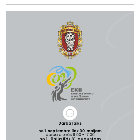
Darba laiks
no 1. septembra līdz 30. maijam
darba dienās 9.00 - 17.00
no 1. jūnija līdz 31. augustam