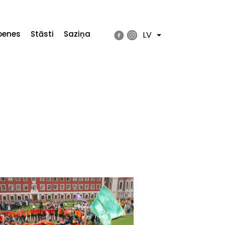
penes
Stāsti
Saziņa
LV
List additional actions