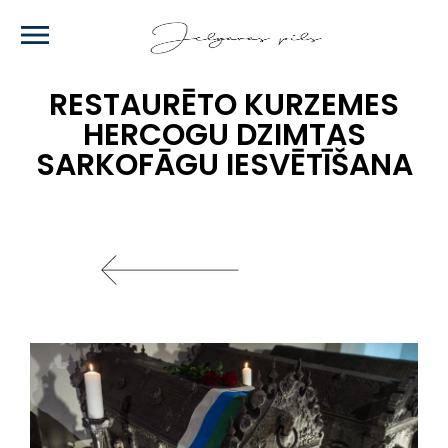
Skip
to
main
content
RESTAURĒTO KURZEMES
HERCOGU DZIMTAS
SARKOFĀGU IESVĒTĪŠANA