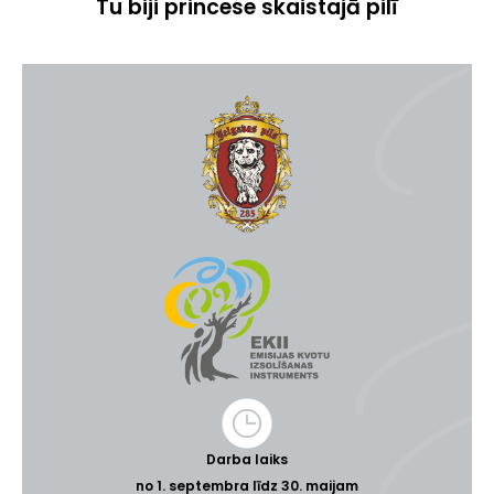
Tu biji princese skaistajā pilī
Darba laiks
no 1. septembra līdz 30. maijam